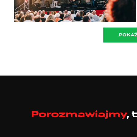
POKAŻ
Porozmawiajmy
,