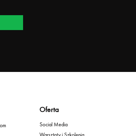
Oferta
Social Media
com
Warsztaty i Szkolenia