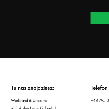
Alternative:
Tu nas znajdziesz:
Telefon
Werbrand & Unicorns
+48 795 
ul. Pokoleń Lechii Gdańsk 1